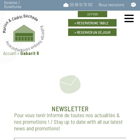
Horaires /
C
05 59 51 70 00
Nous recrutons
Ouvertures
n
OFFRIR
RÉSERVER
UNE TABLE
RÉSERVER
UN SÉJOUR
GABARIT 6
Accueil
>
Gabarit 6
NEWSLETTER
Pour vous tenir informé de toutes nos actualités &
nos promotions ! / Stay up to date with all our latest
news and promotions!