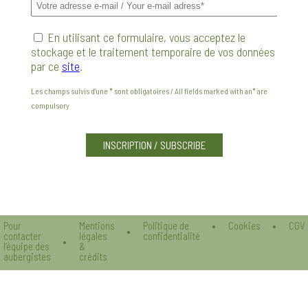
En utilisant ce formulaire, vous acceptez le
stockage et le traitement temporaire de vos données
par ce
site
.
Les champs suivis d'une * sont obligatoires / All fields marked with an* are
compulsory
Veuillez laisser ce champ vide.
Pour
Mentions
Politique de
Cookies
CGV
contacter
légales
confidentialité
l’équipe des
&
aubergistes
crédits