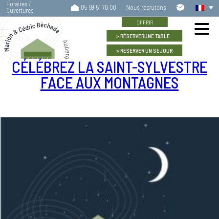
Horaires /
Contactez-
05 59 51 70 00
Nous recrutons
Ouvertures
nous
OFFRIR
RÉSERVER
UNE TABLE
RÉSERVER
UN SÉJOUR
CÉLÉBREZ LA SAINT-SYLVESTRE
FACE AUX MONTAGNES